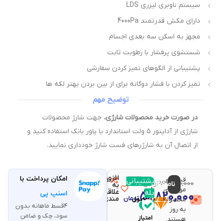
سیستم ناوبری لیزری LDS
دارای مکش قدرتمند 4000Pa
مجهز به اسکن سه بعدی اجسام
شستشوی پرفشار با رطوبت ثابت
پشتیبانی از الگوهای تمیز کردن سفارشی
تمیز کردن با فشار دوگانه برای از بین بردن بهتر لکه ها
توضیح مهم
در صورت خرید محصولات شارژی،
جهت شارژ محصولات
شارژی از آداپتور ۵ ولت استاندارد یا پاور بانک استفاده کنید و
از اتصال آن به شارژرهای فست شارژ خودداری نمایید.
افزودن
امکان پرداخت با
قیمت و
مقایسه
پشتیبانی
با خرید
۷۴,۸۶۰,۰۰۰
ناموجود
تومان
به
موجودی
این
علاقه
بله
۵۲,۸۲۰,۰۰۰
اسنپ پی
تومان
مندی
محصولات
محصول
۴قسط ماهانه بدون
۱۰۵۶
به روز
سود، چک و ضامن
امتیاز
هستند.