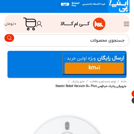
۰
تومان
ارسال رایگان
ویژه اولین خرید :
km01
انه
لوازم شستشو و نظافت
جارو رباتیک
وبرقی رباتیک شیائومی Xiaomi Robot Vacuum S10 Plus