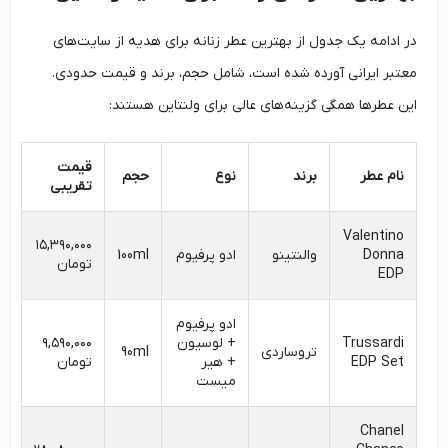
در ادامه یک جدول از بهترین عطر زنانه برای هدیه از سایت‌های
معتبر ایرانی آورده شده است، شامل حجم، برند و قیمت حدودی.
این عطرها همگی گزینه‌های عالی برای ولنتاین هستند:
قیمت
نام عطر
برند
نوع
حجم
تقریبی
Valentino
۱۵,۳۹۰,۰۰۰
Donna
والنتینو
ادو پرفیوم
100ml
تومان
EDP
ادو پرفیوم
Trussardi
+ لوسیون
۹,۵۹۰,۰۰۰
تروساردی
90ml
EDP Set
+ هیر
تومان
میست
Chanel