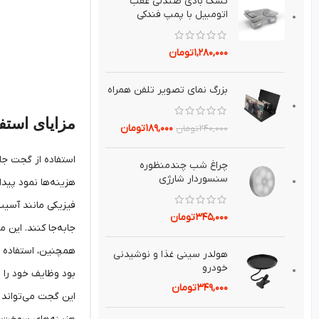
تشك بادي صندلي عقب
اتومبيل با پمپ فندکی
۱,۲۸۰,۰۰۰
تومان
بزرگ نماي تصوير تلفن همراه
مزایای استف
۱۸۹,۰۰۰
تومان
۲۴۰,۰۰۰
تومان
استفاده از گجت جاب
چراغ شب چندمنظوره
سنسوردار شارژي
هزینه‌ها نمود پید
فیزیکی مانند آسیب‌
۳۴۵,۰۰۰
تومان
جابه‌جا کنند. این 
همچنین، استفاده از
هولدر سيني غذا و نوشيدني
خودرو
بود وظایف خود را س
۳۴۹,۰۰۰
تومان
این گجت می‌تواند ه