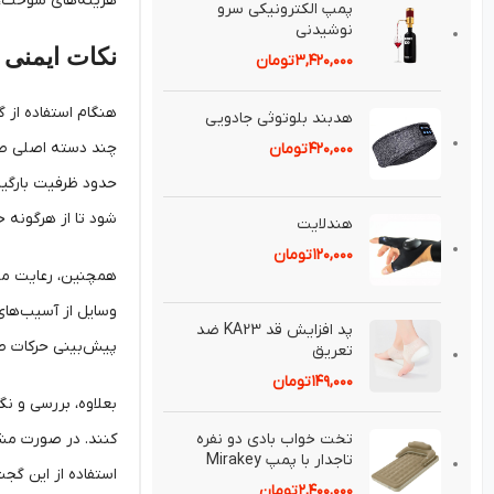
هزینه‌های سوخت، ن
پمپ الكترونيكی سرو
نوشيدنی
نکات ایمنی 
۳,۴۲۰,۰۰۰
تومان
هنگام استفاده از 
هدبند بلوتوثی جادويی
چند دسته اصلی طبق
۴۲۰,۰۰۰
تومان
حدود ظرفیت بارگیر
شود تا از هرگونه 
هندلايت
۱۲۰,۰۰۰
تومان
همچنین، رعایت موا
وسایل از آسیب‌های 
پد افزايش قد KA23 ضد
پیش‌بینی حرکات 
تعريق⁣
۱۴۹,۰۰۰
تومان
بعلاوه، بررسی و ن
تخت خواب بادی دو نفره
کنند. در صورت مشا
تاجدار با پمپ Mirakey
استفاده از این گجت
۲,۴۰۰,۰۰۰
تومان