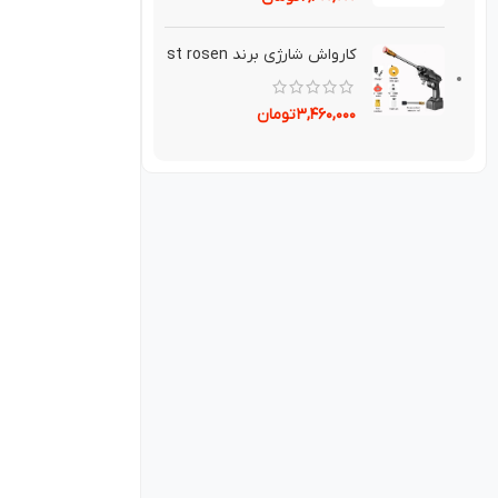
کارواش شارژی برند st rosen
۳,۴۶۰,۰۰۰
تومان