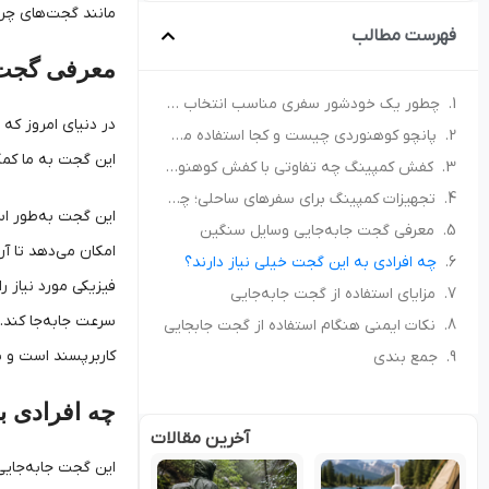
مانند گجت‌های چرخ‌
فهرست مطالب
معرفی گجت 
چطور یک خودشور سفری مناسب انتخاب کنیم؟ راهنمای خرید برای کمپ و سفر
در دنیای امروز که
پانچو کوهنوردی چیست و کجا استفاده می‌شود؟ راهنمای انتخاب پانچو مناسب
این گجت به ما کمک
کفش کمپینگ چه تفاوتی با کفش کوهنوردی دارد؟ راهنمای انتخاب کفش مناسب طبیعت‌گردی
تجهیزات کمپینگ برای سفرهای ساحلی؛ چه چیزهایی همراه داشته باشیم؟
این گجت به‌طور ا
معرفی گجت جابه‌جایی وسایل سنگین
امکان می‌دهد تا آن
چه افرادی به این گجت خیلی نیاز دارند؟
فیزیکی مورد نیاز ر
مزایای استفاده از گجت جابه‌جایی
سرعت جابه‌جا کند.
نکات ایمنی هنگام استفاده از گجت جابجایی
کاربر‌پسند است و ب
جمع بندی
چه افرادی ب
آخرین مقالات
این گجت جابه‌جایی 