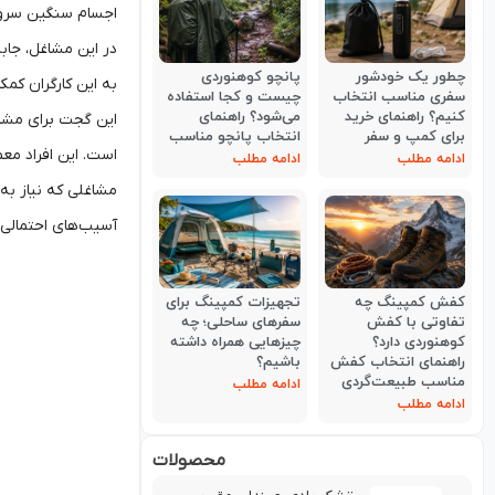
اجسام سنگین سروکار
در این مشاغل، جاب
چطور یک خودشور
پانچو کوهنوردی
به این کارگران کمک
سفری مناسب انتخاب
چیست و کجا استفاده
کنیم؟ راهنمای خرید
می‌شود؟ راهنمای
این گجت برای مشاغل
برای کمپ و سفر
انتخاب پانچو مناسب
است. این افراد معم
ادامه مطلب
ادامه مطلب
مشاغلی که نیاز به 
آسیب‌های احتمالی 
کفش کمپینگ چه
تجهیزات کمپینگ برای
تفاوتی با کفش
سفرهای ساحلی؛ چه
کوهنوردی دارد؟
چیزهایی همراه داشته
راهنمای انتخاب کفش
باشیم؟
مناسب طبیعت‌گردی
ادامه مطلب
ادامه مطلب
محصولات