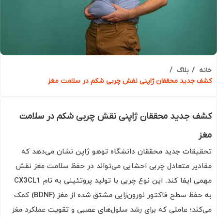
ه
بلاگ
 جدید محققان ژاپنی نقش چربی شکم در سلامت مغز
ف جدید محققان ژاپنی نقش چربی شکم در سلامت
ز
یقات جدید محققان دانشگاه توهو ژاپن نشان می‌دهد که
دیر متعادل چربی احشایی می‌تواند در حفظ سلامت مغز نقش
مهمی ایفا کند. این نوع چربی با تولید پروتئینی به نام CX3CL1
به حفظ سطح فاکتور نورون‌زایی مشتق شده از مغز (BDNF) کمک
کند؛ عاملی که برای رشد سلول‌های عصبی و تقویت عملکرد مغز