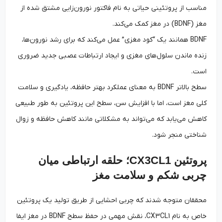
مناسب از پروتئینی حیاتی به نام فاکتور نورون‌زایی مشتق شده از
مغز (BDNF) در مغز کمک می‌کند.
BDNF همانند یک “کود مغزی” عمل می‌کند که برای رشد نورون‌ها،
زنده ماندن سلول‌های مغزی و ایجاد ارتباطات عصبی جدید ضروری
است.
سطح بالاتر BDNF به معنای عملکرد بهتر حافظه، یادگیری و سلامت
کلی مغز است، اما با افزایش سن، سطح این پروتئین به طور طبیعی
کاهش می‌یابد که می‌تواند به مشکلاتی مانند کاهش حافظه و زوال
شناختی منجر شود.
پروتئین CX3CL1؛ حلقه ارتباطی میان
چربی شکم و سلامت مغز
محققان متوجه شدند که چربی احشایی از طریق تولید یک پروتئین
خاص به نام CX3CL1، نقش مهمی در حفظ سطح BDNF در مغز ایفا