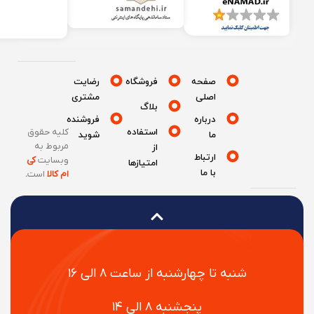
صفحه
فروشگاه
رضایت
اصلی
مشتری
بلاگ
درباره
فروشنده
استفاده
کلیه حقوق
ما
شوید
مربوط به
از
ارتباط
وبسایت
کی
امتیازها
با ما
ام کالا
است
.
شنبه تا چهارشنبه از ساعت ۸ الی ۱۶
پنجشنبه ۸ الی ۱۴