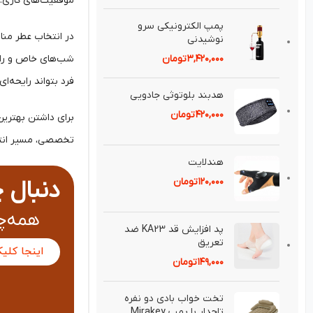
موفقیت‌های کاری.
پمپ الكترونيكی سرو
در انتخاب عطر منا
نوشيدنی
شب‌های خاص و رایح
۳,۴۲۰,۰۰۰
تومان
فرد بتواند رایحه‌ا
هدبند بلوتوثی جادويی
۴۲۰,۰۰۰
تومان
برای داشتن بهترین 
تخصصی، مسیر انتخا
هندلايت
دنبال 
۱۲۰,۰۰۰
تومان
همه‌چی
پد افزايش قد KA23 ضد
تعريق⁣
اینجا کلی
۱۴۹,۰۰۰
تومان
تخت خواب بادی دو نفره
تاجدار با پمپ Mirakey