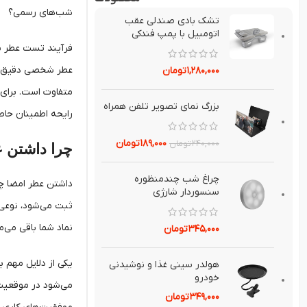
شب‌های رسمی؟
تشك بادي صندلي عقب
اتومبيل با پمپ فندکی
فرآیند تست عطر ن
عطر شخصی دقیق‌تری
۱,۲۸۰,۰۰۰
تومان
متفاوت است. برای د
بزرگ نماي تصوير تلفن همراه
رایحه اطمینان حا
۱۸۹,۰۰۰
تومان
۲۴۰,۰۰۰
تومان
چرا داشتن 
چراغ شب چندمنظوره
داشتن عطر امضا چی
سنسوردار شارژي
ثبت می‌شود، نوعی 
نماد شما باقی می‌ما
۳۴۵,۰۰۰
تومان
یکی از دلایل مهم 
هولدر سيني غذا و نوشيدني
خودرو
می‌شود در موقعیت‌ه
۳۴۹,۰۰۰
تومان