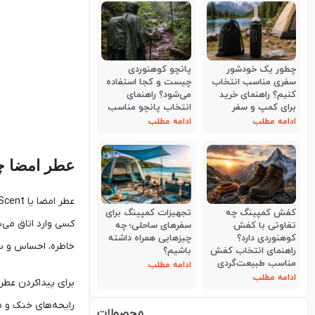
چطور یک خودشور
پانچو کوهنوردی
سفری مناسب انتخاب
چیست و کجا استفاده
کنیم؟ راهنمای خرید
می‌شود؟ راهنمای
برای کمپ و سفر
انتخاب پانچو مناسب
ادامه مطلب
ادامه مطلب
عطر امضا 
کفش کمپینگ چه
تجهیزات کمپینگ برای
کسی وارد اتاق می‌ش
تفاوتی با کفش
سفرهای ساحلی؛ چه
کوهنوردی دارد؟
چیزهایی همراه داشته
خاطره، احساس و سب
راهنمای انتخاب کفش
باشیم؟
مناسب طبیعت‌گردی
ادامه مطلب
ادامه مطلب
برای پیداکردن عطر 
رایحه‌های خنک و م
محصولات