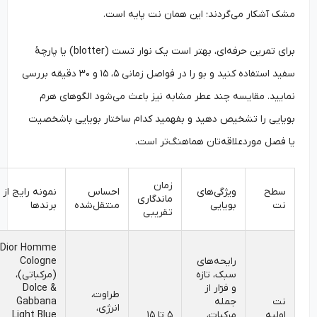
مشک آشکار می‌گردند؛ این همان نت پایه است.
برای تمرین حرفه‌ای، بهتر است یک نوار تست (blotter) یا پارچۀ
سفید استفاده کنید و بو را در فواصل زمانی ۵، ۱۵ و ۳۰ دقیقه بررسی
نمایید. مقایسه چند عطر مشابه نیز باعث می‌شود الگوهای هرم
بویایی را تشخیص دهید و بفهمید کدام ساختار بویایی باشخصیت
یا فصل موردعلاقه‌تان هماهنگ‌تر است.
زمان
سطح
ویژگی‌های
احساس
نمونه رایج از
ماندگاری
نت
بویایی
منتقل‌شده
برندها
تقریبی
Dior Homme
رایحه‌های
Cologne
سبک، تازه
(مرکباتی)،
و فرّار از
Dolce &
طراوت،
نت
جمله
Gabbana
انرژی،
اولیه
مرکبات،
۵ تا ۱۵
Light Blue