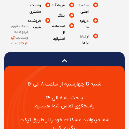
صفحه
فروشگاه
رضایت
اصلی
مشتری
بلاگ
درباره
فروشنده
استفاده
کلیه حقوق
ما
شوید
مربوط به
از
ارتباط
وبسایت
کی
امتیازها
با ما
ام کالا
است
.
شنبه تا چهارشنبه از ساعت ۸ الی ۱۶
پنجشنبه ۸ الی ۱۴
پاسخگوی تماس شما هستیم
شما میتوانید مشکلات خود را از طریق تیکت
پیگیری کنید