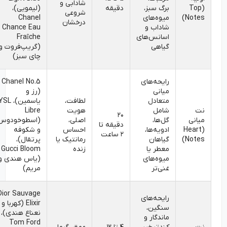
شادابی و
(Top
برگ سبز،
دقیقه
(لیمویی)،
شروعی
Notes)
میوه‌های
Chanel
درخشان
شاداب و
Chance Eau
اسانس‌های
Fraîche
گیاهی
(گریپ‌فروت و
چای سبز)
رایحه‌های
Chanel No.5
میانی
(رز و
متعادل
لطافت،
یاسمین)، YSL
نت
شامل
هویت
Libre
۲۰
میانی
گل‌ها،
اصلی،
(اسطوخودوس
دقیقه تا
(Heart
ادویه‌ها،
احساس
و شکوفه
۲ ساعت
Notes)
گیاهان
رمانتیک یا
پرتقال)،
معطر یا
زنده
Gucci Bloom
میوه‌های
(یاس هندی و
غنی‌تر
مریم)
Dior Sauvage
رایحه‌های
Elixir (کهربا و
سنگین،
نعناع هندی)،
ماندگار و
Tom Ford