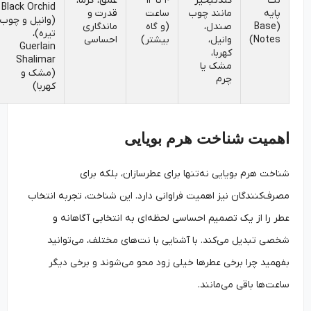
نت
کندتبخیر
۴ تا ۱۲
عمق، گرما،
Black Orchid
پایه
مانند چوب
ساعت
قدرت و
(وانیل و چوب
(Base
صندل،
(و گاه
ماندگاری
تیره)،
Notes)
وانیل،
بیشتر)
احساسی
Guerlain
کهربا،
Shalimar
مشک یا
(مشک و
چرم
کهربا)
اهمیت شناخت هرم بویایی
شناخت هرم بویایی نه‌تنها برای عطرسازان، بلکه برای
مصرف‌کنندگان نیز اهمیت فراوانی دارد. این شناخت، تجربه انتخاب
عطر را از یک تصمیم احساسی لحظه‌ای به انتخابی آگاهانه و
شخصی تبدیل می‌کند. با آشنایی با نت‌های مختلف، می‌توانید
بفهمید چرا برخی عطرها خیلی زود محو می‌شوند و برخی دیگر
ساعت‌ها باقی می‌مانند.