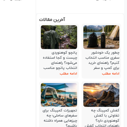
آخرین مقالات
چطور یک خودشور
پانچو کوهنوردی
سفری مناسب انتخاب
چیست و کجا استفاده
کنیم؟ راهنمای خرید
می‌شود؟ راهنمای
برای کمپ و سفر
انتخاب پانچو مناسب
ادامه مطلب
ادامه مطلب
کفش کمپینگ چه
تجهیزات کمپینگ برای
تفاوتی با کفش
سفرهای ساحلی؛ چه
کوهنوردی دارد؟
چیزهایی همراه داشته
راهنمای انتخاب کفش
باشیم؟