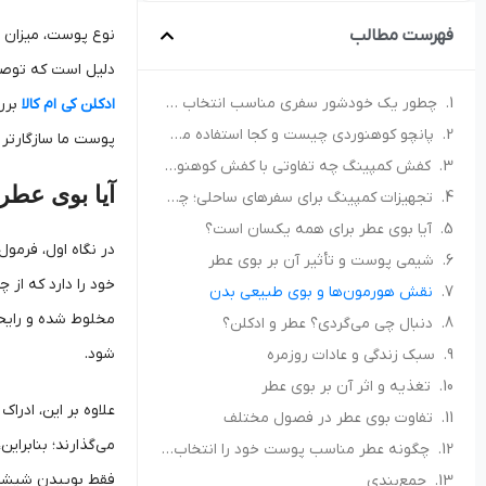
فهرست مطالب
نوع پوست، میزان چ
دلیل است که توصیه
چطور یک خودشور سفری مناسب انتخاب کنیم؟ راهنمای خرید برای کمپ و سفر
ادکلن کی ام کالا
بررس
پانچو کوهنوردی چیست و کجا استفاده می‌شود؟ راهنمای انتخاب پانچو مناسب
پوست ما سازگارتر 
کفش کمپینگ چه تفاوتی با کفش کوهنوردی دارد؟ راهنمای انتخاب کفش مناسب طبیعت‌گردی
آیا بوی عط
تجهیزات کمپینگ برای سفرهای ساحلی؛ چه چیزهایی همراه داشته باشیم؟
آیا بوی عطر برای همه یکسان است؟
در نگاه اول، فرمو
شیمی پوست و تأثیر آن بر بوی عطر
نقش هورمون‌ها و بوی طبیعی بدن
مخلوط شده و رایحه
دنبال چی می‌گردی؟ عطر و ادکلن؟
شود.
سبک زندگی و عادات روزمره
تغذیه و اثر آن بر بوی عطر
علاوه بر این، ادر
تفاوت بوی عطر در فصول مختلف
می‌گذارند؛ بنابرا
چگونه عطر مناسب پوست خود را انتخاب کنیم؟ (تست عطر روی پوست، نه روی کاغذ)
فقط بوییدن شیشه
جمع‌بندی