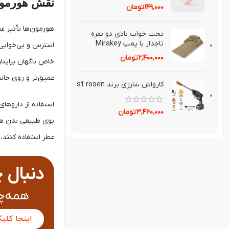
نقش هورمون‌
۱۴۹,۰۰۰
تومان
هورمون‌ها تأثیر عم
تخت خواب بادی دو نفره
تاجدار با پمپ Mirakey
استرس و بی‌خوابی،
۲,۴۰۰,۰۰۰
تومان
خاص ناگهان برایتا
عمیق‌تر و روی خان
کارواش شارژی برند st rosen
استفاده از داروهای
۳,۴۶۰,۰۰۰
تومان
بوی طبیعی بدن هر 
عطر استفاده کنند
دنبال 
همه‌چی
اینجا کلی