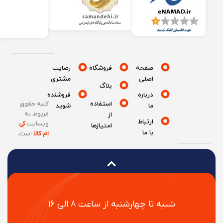
صفحه
فروشگاه
رضایت
اصلی
مشتری
بلاگ
درباره
فروشنده
استفاده
کلیه حقوق
ما
شوید
مربوط به
از
ارتباط
وبسایت
کی
امتیازها
با ما
ام کالا
است
.
شنبه تا چهارشنبه از ساعت ۸ الی ۱۶