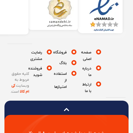
صفحه
فروشگاه
رضایت
اصلی
مشتری
بلاگ
درباره
فروشنده
استفاده
کلیه حقوق
ما
شوید
مربوط به
از
ارتباط
وبسایت
کی
امتیازها
با ما
ام کالا
است
.