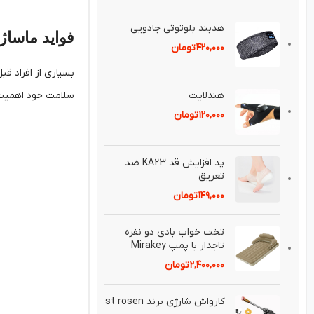
هدبند بلوتوثی جادويی
فواید ماساژو
۴۲۰,۰۰۰
تومان
بسیاری از افراد قب
هندلايت
سلامت خود اهمیت ز
۱۲۰,۰۰۰
تومان
پد افزايش قد KA23 ضد
تعريق⁣
۱۴۹,۰۰۰
تومان
تخت خواب بادی دو نفره
تاجدار با پمپ Mirakey
۲,۴۰۰,۰۰۰
تومان
کارواش شارژی برند st rosen