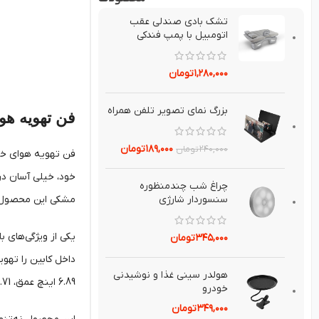
تشك بادي صندلي عقب
اتومبيل با پمپ فندکی
۱,۲۸۰,۰۰۰
تومان
بزرگ نماي تصوير تلفن همراه
فن تهویه هوا
۱۸۹,۰۰۰
تومان
۲۴۰,۰۰۰
تومان
خود، خیلی آسان در
چراغ شب چندمنظوره
مشکی این محصول، 
سنسوردار شارژي
۳۴۵,۰۰۰
تومان
داخل کابین را تهوی
هولدر سيني غذا و نوشيدني
6.89 اینچ عمق، 5.71 اینچ عرض و 3.15 اینچ ارتفاع می‌رسد.
خودرو
۳۴۹,۰۰۰
تومان