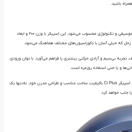
همراه باشید.
اسپیکر بلوتوثی مدل C1 Plus طرح معلق زحل از برند DIXSG یک اسپیکر فوق‌العاده برای عاشقان موسیقی و تکنولوژی محسوب می‌شود. این اسپیکر با وزن 200 و ابعاد
تجربه‌ بی‌سیم و آزادی حرکتی بیشتری را فراهم می‌آورد. با توان ورودی
همچنین، منبع انرژی آن از طریق آداپتور DC تأمین می‌شود و می‌توانید آن را به برق متصل کنید. اسپیکر C1 Plus باکیفیت ساخت مناسب و طراحی مدرن خود، نه‌تنها یک
ا جلب خواهد کرد.