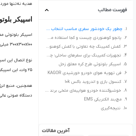
هدیه نه‌تنها مورد 
فهرست مطالب
اسپیکر بلوت
چطور یک خودشور سفری مناسب انتخاب کنیم؟ راهنمای خرید برای کمپ و سفر
پانچو کوهنوردی چیست و کجا استفاده می‌شود؟ راهنمای انتخاب پانچو مناسب
300x300x100 میلی‌متر، علاوه بر سبکی، ظاهری منحصربه‌فرد و جذاب با طراحی الهام‌گرفته از سیاره زحل که خیلی آسان با دکوراسیون‌های مختلف هماهنگ می‌شود.
کفش کمپینگ چه تفاوتی با کفش کوهنوردی دارد؟ راهنمای انتخاب کفش مناسب طبیعت‌گردی
تجهیزات کمپینگ برای سفرهای ساحلی؛ چه چیزهایی همراه داشته باشیم؟
نوع اتصال این اسپی
اسپیکر بلوتوثی طرح کره معلق زحل
۲۵ وات، این اسپیکر صدای بلندی و واضحی را ارائه می‌دهد که مناسب برای جلسات دوستانه، مهمانی‌ها و یا حتی استفاده روزمره است.
فن تهویه هوای خودرو خورشیدی KAGOR
کنسول بازی و اندروید باکس 10k
خوشبوکننده خودرو هواپیمای ملخی برند ZTGD
دستگاه صوتی عالی 
مچ‌بند الکتریکی EMS
نتیجه‌گیری
آخرین مقالات