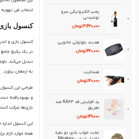
این محصول نه‌تنها
انتخاب فن تهویه هوای خودرو خورشیدی KAGOR، نشان‌دهنده 
پمپ الكترونيكی سرو
نوشيدنی
کنسول بازی و
۳,۴۲۰,۰۰۰
تومان
هدبند بلوتوثی جادويی
۴۲۰,۰۰۰
تومان
به ارمغان بیاورد.
هندلايت
۱۲۰,۰۰۰
تومان
و بهبودیافته دسته‌
پد افزايش قد KA23 ضد
بازی‌ها شرکت کنند 
تعريق⁣
۱۴۹,۰۰۰
تومان
این کنسول اندازه 
تخت خواب بادی دو نفره
تاجدار با پمپ Mirakey