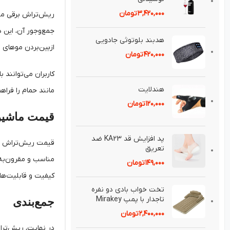
۳,۴۲۰,۰۰۰
تومان
ریش‌تراش برقی می
جمع‌وجور آن، این د
هدبند بلوتوثی جادويی
ازبین‌بردن موهای ز
۴۲۰,۰۰۰
تومان
کاربران می‌توانند 
هندلايت
مانند حمام را فراه
۱۲۰,۰۰۰
تومان
قیمت ماشین
پد افزايش قد KA23 ضد
تعريق⁣
مناسب و مقرون‌به‌ص
۱۴۹,۰۰۰
تومان
کیفیت و قابلیت‌های
تخت خواب بادی دو نفره
تاجدار با پمپ Mirakey
جمع‌بندی
۲,۴۰۰,۰۰۰
تومان
در نهایت، ریش‌تراش