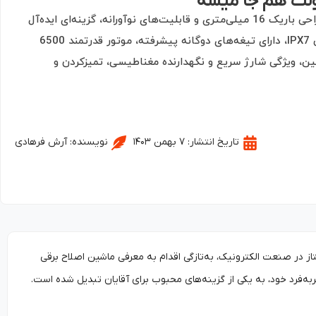
ولت هم جا میشه
ریش‌تراش برقی دوتیغه شیائومی میجیا، با طراحی باریک 16 میلی‌متری و قابلیت‌های نوآورانه، گزینه‌ای ایده‌آل
برای آقایان است. این دستگاه ضدآب با گواهی IPX7، دارای تیغه‌های دوگانه پیشرفته، موتور قدرتمند 6500
قه‌ای است. همچنین، ویژگی شارژ سریع و نگهدارنده مغناطیسی، تمیزکردن و
تاریخ انتشار:
۷ بهمن ۱۴۰۳
نویسنده:
آرش فرهادی
از در صنعت الکترونیک، به‌تازگی اقدام به معرفی ماشین اصلاح برقی
ه‌فرد خود، به یکی از گزینه‌های محبوب برای آقایان تبدیل شده است.