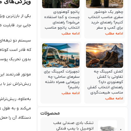
ویژگی‌های م
چطور یک خودشور
پانچو کوهنوردی
سفری مناسب انتخاب
چیست و کجا استفاده
کنیم؟ راهنمای خرید
می‌شود؟ راهنمای
جایی برد. قابلیت ضدآب آن با گواهی IPX7 امکان تمیزکردن آسان دستگاه را فراهم می
برای کمپ و سفر
انتخاب پانچو مناسب
ادامه مطلب
ادامه مطلب
بدون تحریک پوست ر
کفش کمپینگ چه
تجهیزات کمپینگ برای
تفاوتی با کفش
سفرهای ساحلی؛ چه
کوهنوردی دارد؟
چیزهایی همراه داشته
ریش‌تراش نیز با یک‌بار شارژ تا 60 دقیقه کارایی دارد، در حالی که قابلیت شارژ سریع آن اجازه
راهنمای انتخاب کفش
باشیم؟
مناسب طبیعت‌گردی
ادامه مطلب
به‌علاوه، ریش‌تراش
ادامه مطلب
می‌کند و به طول ع
محصولات
دستگاه، آن را حمل 
تشك بادي صندلي عقب
اتومبيل با پمپ فندکی