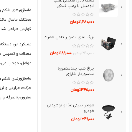
تشك بادي صندلي عقب
اتومبيل با پمپ فندکی
ماساژورهای شکم و 
مختلف ماساژ، مانن
۱,۲۸۰,۰۰۰
تومان
گوارش طراحی شده‌ان
بزرگ نماي تصوير تلفن همراه
عملکرد این دستگاه‌
۱۸۹,۰۰۰
تومان
عضلات و تسهیل در
۲۴۰,۰۰۰
تومان
عوامل، موجب می‌شو
چراغ شب چندمنظوره
سنسوردار شارژي
ماساژورهای شکم و ک
حرکات حرارتی و لرز
۳۴۵,۰۰۰
تومان
مقرون‌به‌صرفه و ر
هولدر سيني غذا و نوشيدني
خودرو
۳۴۹,۰۰۰
تومان