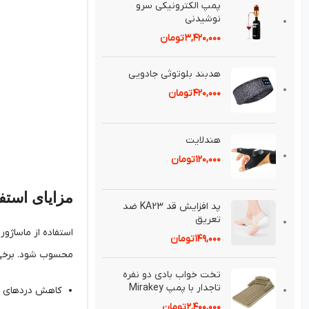
پمپ الكترونيكی سرو
نوشيدنی
۳,۴۲۰,۰۰۰
تومان
هدبند بلوتوثی جادويی
۴۲۰,۰۰۰
تومان
هندلايت
۱۲۰,۰۰۰
تومان
مزایای استف
پد افزايش قد KA23 ضد
تعريق⁣
استفاده از ماساژو
۱۴۹,۰۰۰
تومان
محسوب شود. برخی از
تخت خواب بادی دو نفره
تاجدار با پمپ Mirakey
کاهش دردهای ع
۲,۴۰۰,۰۰۰
تومان