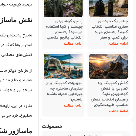
بهبود کیفیت خواب 
نقش ماساژ 
چطور یک خودشور
پانچو کوهنوردی
سفری مناسب انتخاب
چیست و کجا استفاده
کنیم؟ راهنمای خرید
می‌شود؟ راهنمای
ماساژ به‌عنوان یک
برای کمپ و سفر
انتخاب پانچو مناسب
ادامه مطلب
ادامه مطلب
استرس‌ها کمک می‌ک
تنش‌های عضلانی و
از مزایای دیگر ماس
هضم و دفع مواد زا
کفش کمپینگ چه
تجهیزات کمپینگ برای
تفاوتی با کفش
سفرهای ساحلی؛ چه
بی‌خوابی و خواب نا
کوهنوردی دارد؟
چیزهایی همراه داشته
راهنمای انتخاب کفش
باشیم؟
مناسب طبیعت‌گردی
علاوه بر این، رایح
ادامه مطلب
ادامه مطلب
مطبوع، فرد می‌توان
محصولات
ماساژور شک