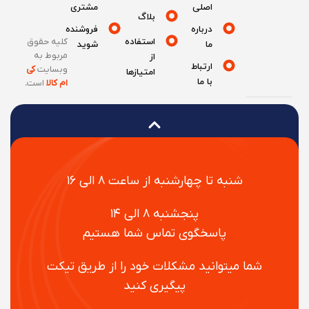
اصلی
مشتری
بلاگ
درباره
فروشنده
استفاده
کلیه حقوق
ما
شوید
مربوط به
از
ارتباط
وبسایت
کی
امتیازها
با ما
ام کالا
است
.
شنبه تا چهارشنبه از ساعت ۸ الی ۱۶
پنجشنبه ۸ الی ۱۴
پاسخگوی تماس شما هستیم
شما میتوانید مشکلات خود را از طریق تیکت
پیگیری کنید