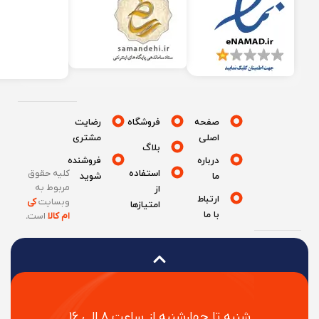
صفحه
فروشگاه
رضایت
اصلی
مشتری
بلاگ
درباره
فروشنده
استفاده
کلیه حقوق
ما
شوید
مربوط به
از
ارتباط
وبسایت
کی
امتیازها
با ما
ام کالا
است
.
شنبه تا چهارشنبه از ساعت ۸ الی ۱۶