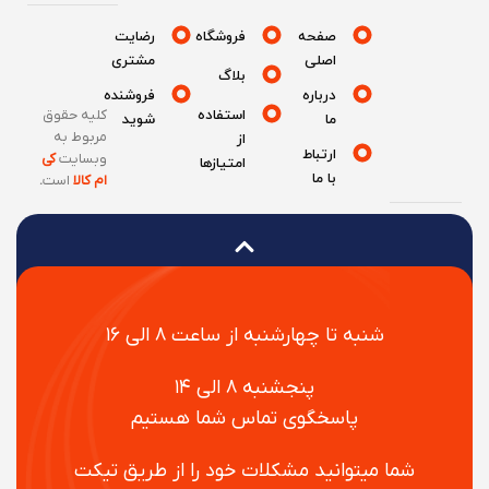
صفحه
فروشگاه
رضایت
اصلی
مشتری
بلاگ
درباره
فروشنده
استفاده
کلیه حقوق
ما
شوید
مربوط به
از
ارتباط
وبسایت
کی
امتیازها
با ما
ام کالا
است
.
شنبه تا چهارشنبه از ساعت ۸ الی ۱۶
پنجشنبه ۸ الی ۱۴
پاسخگوی تماس شما هستیم
شما میتوانید مشکلات خود را از طریق تیکت