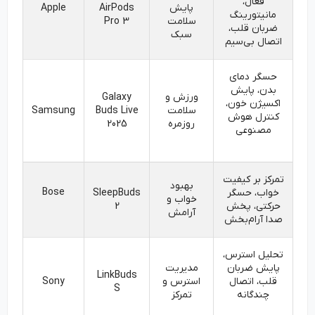
فعال،
پایش
AirPods
Apple
مانیتورینگ
سلامت
Pro 3
ضربان قلب،
سبک
اتصال بی‌سیم
حسگر دمای
بدن، پایش
ورزش و
Galaxy
اکسیژن خون،
سلامت
Buds Live
Samsung
کنترل هوش
روزمره
2025
مصنوعی
تمرکز بر کیفیت
بهبود
Bose
خواب، حسگر
SleepBuds
خواب و
حرکتی، پخش
2
آرامش
صدا آرام‌بخش
تحلیل استرس،
پایش ضربان
مدیریت
LinkBuds
قلب، اتصال
استرس و
Sony
S
چندگانه
تمرکز