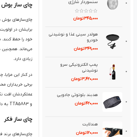
سنسوردار شارژي
چای ساز بوش
۳۴۵,۰۰۰
تومان
چای‌سازهای بوش به‌
برایشان در اولویت 
هولدر سيني غذا و نوشيدني
خود را حفظ کنند. 
خودرو
۳۴۹,۰۰۰
تومان
می‌ماند. همچنین د
زیادی دارد.
پمپ الكترونيكی سرو
نوشيدنی
در کنار این مزایا،
۳,۴۲۰,۰۰۰
تومان
برخی خریداران محد
هدبند بلوتوثی جادويی
۴۲۰,۰۰۰
تومان
و TTA5883 به دلیل کیفیت ساخت عالی و عمر طولانی، همچنان جزو انتخاب‌های محبوب در میان مصرف‌کنندگان حرفه‌ای محسوب می‌شوند.
چای ساز فکر
هندلايت
۱۲۰,۰۰۰
تومان
چای‌سازهای برند فک