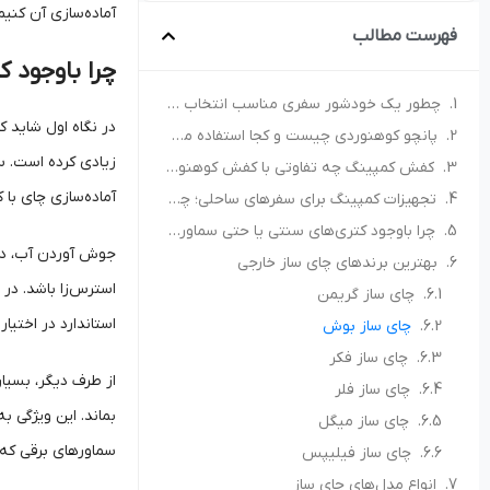
آماده‌سازی آن کنیم
فهرست مطالب
چرا باوجود ک
چطور یک خودشور سفری مناسب انتخاب کنیم؟ راهنمای خرید برای کمپ و سفر
در نگاه اول شاید ک
پانچو کوهنوردی چیست و کجا استفاده می‌شود؟ راهنمای انتخاب پانچو مناسب
زیادی کرده است. س
کفش کمپینگ چه تفاوتی با کفش کوهنوردی دارد؟ راهنمای انتخاب کفش مناسب طبیعت‌گردی
آماده‌سازی چای با
تجهیزات کمپینگ برای سفرهای ساحلی؛ چه چیزهایی همراه داشته باشیم؟
چرا باوجود کتری‌های سنتی یا حتی سماورهای برقی، باید به فکر خرید چای‌ساز باشیم؟
جوش آوردن آب، دم 
بهترین برندهای چای ساز خارجی
استرس‌زا باشد. در 
چای ساز گریمن
استاندارد در اختیار
چای ساز بوش
چای ساز فکر
از طرف دیگر، بسیا
چای ساز فلر
بماند. این ویژگی ب
چای ساز میگل
سماورهای برقی که م
چای ساز فیلیپس
انواع مدل‌های چای ساز