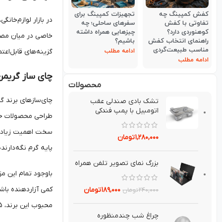
کفش کمپینگ چه
تجهیزات کمپینگ برای
در بازار لوازم‌خان
تفاوتی با کفش
سفرهای ساحلی؛ چه
کوهنوردی دارد؟
چیزهایی همراه داشته
خاصی در میان مصرف‌
راهنمای انتخاب کفش
باشیم؟
مناسب طبیعت‌گردی
گزینه‌های قابل‌اعت
ادامه مطلب
ادامه مطلب
چای ساز گریمن
محصولات
چای‌سازهای برند گر
تشك بادي صندلي عقب
اتومبيل با پمپ فندکی
طراحی محصولات خو
سخت اهمیت زیادی 
۱,۲۸۰,۰۰۰
تومان
پایه گرم نگه‌دارن
بزرگ نماي تصوير تلفن همراه
باوجود تمام این مز
کمی آزاردهنده باش
۱۸۹,۰۰۰
تومان
۲۴۰,۰۰۰
تومان
محبوب این برند، GR-SKC325 است که با توان 1000 وات، ظرفیت کتری 1.5 لیتر و ظرفیت قوری 1 لیتر، گزینه‌ای مناسب برای خانواده‌های متوسط به شمار می‌رود.
چراغ شب چندمنظوره