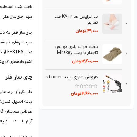
مهم چای‌ساز فکر ا
پد افزايش قد KA23 ضد
تعريق⁣
۱۴۹,۰۰۰
تومان
چای‌ساز فکر به دلی
سیستم‌های هوشمند ر
تخت خواب بادی دو نفره
مدل A
تاجدار با پمپ Mirakey
۲,۴۰۰,۰۰۰
تومان
آشپزخانه‌های کوچ
چای ساز فلر
کارواش شارژی برند st rosen
فلر یکی از برندهای
۳,۴۶۰,۰۰۰
تومان
بدنه استیل ضدزنگ 
طولانی همچنان قاب
آرام یا ساعات اول