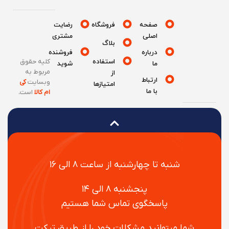
صفحه
فروشگاه
رضایت
اصلی
مشتری
بلاگ
درباره
فروشنده
استفاده
کلیه حقوق
ما
شوید
مربوط به
از
ارتباط
وبسایت
کی
امتیازها
با ما
ام کالا
است
.
شنبه تا چهارشنبه از ساعت ۸ الی ۱۶
پنجشنبه ۸ الی ۱۴
پاسخگوی تماس شما هستیم
شما میتوانید مشکلات خود را از طریق تیکت