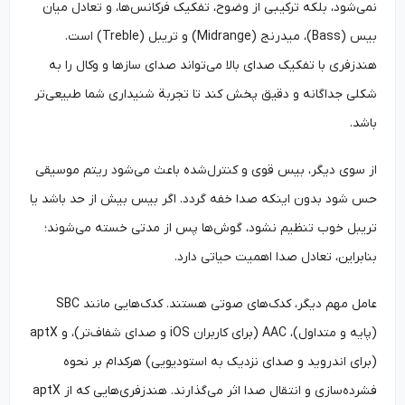
نمی‌شود، بلکه ترکیبی از وضوح، تفکیک فرکانس‌ها، و تعادل میان
بیس (Bass)، میدرنج (Midrange) و تریبل (Treble) است.
هندزفری با تفکیک صدای بالا می‌تواند صدای سازها و وکال را به
شکلی جداگانه و دقیق پخش کند تا تجربة شنیداری شما طبیعی‌تر
باشد.
از سوی دیگر، بیس قوی و کنترل‌شده باعث می‌شود ریتم موسیقی
حس شود بدون اینکه صدا خفه گردد. اگر بیس بیش ‌از حد باشد یا
تریبل خوب تنظیم نشود، گوش‌ها پس از مدتی خسته می‌شوند؛
بنابراین، تعادل صدا اهمیت حیاتی دارد.
عامل مهم دیگر، کدک‌های صوتی هستند. کدک‌هایی مانند SBC
(پایه و متداول)، AAC (برای کاربران iOS و صدای شفاف‌تر)، و aptX
(برای اندروید و صدای نزدیک به استودیویی) هرکدام بر نحوه‌
فشرده‌سازی و انتقال صدا اثر می‌گذارند. هندزفری‌هایی که از aptX