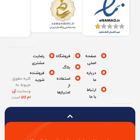
صفحه
فروشگاه
رضایت
اصلی
مشتری
بلاگ
درباره
فروشنده
استفاده
کلیه حقوق
ما
شوید
مربوط به
از
ارتباط
وبسایت
کی
امتیازها
با ما
ام کالا
است
.