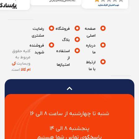
صفحه
فروشگاه
رضایت
اصلی
مشتری
بلاگ
درباره
فروشنده
استفاده
کلیه حقوق
ما
شوید
مربوط به
از
ارتباط
وبسایت
کی
امتیازها
با ما
ام کالا
است
.
شنبه تا چهارشنبه از ساعت ۸ الی ۱۶
پنجشنبه ۸ الی ۱۴
پاسخگوی تماس شما هستیم