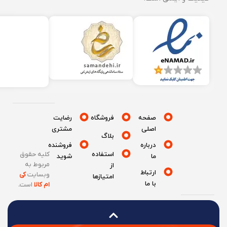
صفحه
فروشگاه
رضایت
اصلی
مشتری
بلاگ
درباره
فروشنده
استفاده
کلیه حقوق
ما
شوید
مربوط به
از
ارتباط
وبسایت
کی
امتیازها
با ما
ام کالا
است
.