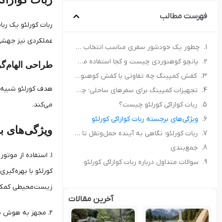
فهرست مطالب
ربات کورلئو یک رب
عملکردی نیز جهشی
چطور یک خودشور سفری مناسب انتخاب کنیم؟ راهنمای خرید برای کمپ و سفر
پانچو کوهنوردی چیست و کجا استفاده می‌شود؟ راهنمای انتخاب پانچو مناسب
طراحی الهام‌گ
کفش کمپینگ چه تفاوتی با کفش کوهنوردی دارد؟ راهنمای انتخاب کفش مناسب طبیعت‌گردی
هدف کورلئو شبیه‌س
تجهیزات کمپینگ برای سفرهای ساحلی؛ چه چیزهایی همراه داشته باشیم؟
ربات کوازاکی کورلئو چیست؟
می‌کند.
ویژگی‌های برجسته ربات کوازاکی کورلئو
ویژگی‌های ب
ربات کورلئو؛ نگاهی به آینده حمل‌ونقل تا سال ۲۰۵۰
جمع‌بندی
۱. استفاده از موتور هیدروژنی
سوالات متداول درباره ربات کوازاکی کورلئو
کورلئو با بهره‌گیر
زیست‌محیطی کمک 
آخرین مقالات
۲. مجهز به هوش مصنوعی پیشرفته