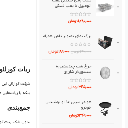
تشك بادي صندلي عقب
اتومبيل با پمپ فندکی
۱,۲۸۰,۰۰۰
تومان
بزرگ نماي تصوير تلفن همراه
۱۸۹,۰۰۰
تومان
۲۴۰,۰۰۰
تومان
چراغ شب چندمنظوره
ربات کورلئو؛ 
سنسوردار شارژي
۳۴۵,۰۰۰
تومان
بلکه با ربات‌هایی 
هولدر سيني غذا و نوشيدني
جمع‌بندی
خودرو
۳۴۹,۰۰۰
تومان
بدون شک، ربات کواز