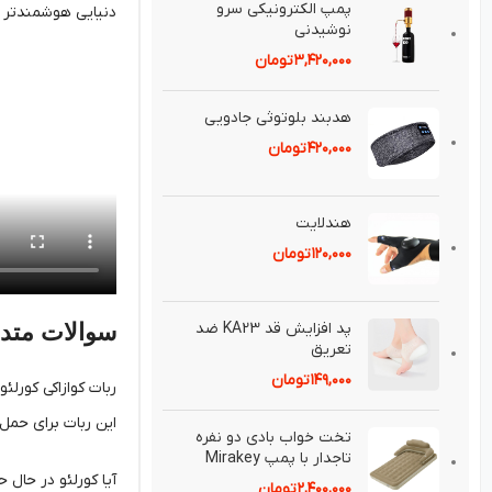
پمپ الكترونيكی سرو
دنیایی هوشمندتر و 
نوشيدنی
۳,۴۲۰,۰۰۰
تومان
هدبند بلوتوثی جادويی
۴۲۰,۰۰۰
تومان
هندلايت
۱۲۰,۰۰۰
تومان
سوالات متدا
پد افزايش قد KA23 ضد
تعريق⁣
۱۴۹,۰۰۰
تومان
ربات کوازاکی کورلئ
این ربات برای حمل
تخت خواب بادی دو نفره
تاجدار با پمپ Mirakey
آیا کورلئو در حال 
۲,۴۰۰,۰۰۰
تومان