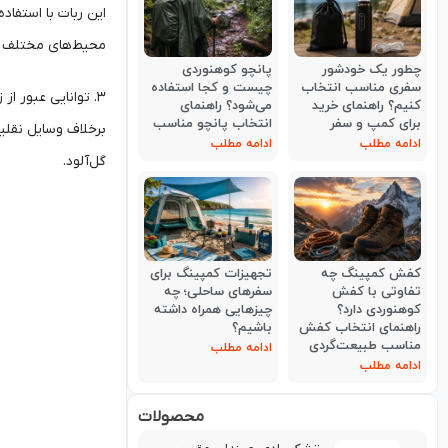
این ربات با استفا
محیط‌های مختلف م
چطور یک خودشور
پانچو کوهنوردی
سفری مناسب انتخاب
چیست و کجا استفاده
۳. توانایی عبور از زمین‌های سخت‌گذر
کنیم؟ راهنمای خرید
می‌شود؟ راهنمای
برای کمپ و سفر
انتخاب پانچو مناسب
برخلاف وسایل نقلی
ادامه مطلب
ادامه مطلب
گل‌آلود.
کفش کمپینگ چه
تجهیزات کمپینگ برای
تفاوتی با کفش
سفرهای ساحلی؛ چه
کوهنوردی دارد؟
چیزهایی همراه داشته
راهنمای انتخاب کفش
باشیم؟
مناسب طبیعت‌گردی
ادامه مطلب
ادامه مطلب
محصولات