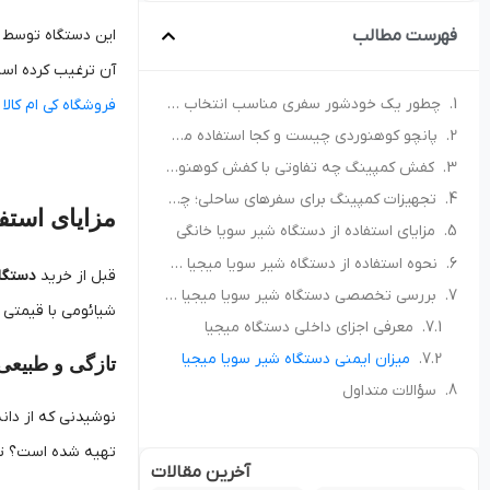
فهرست مطالب
این دستگاه توسط بر
آن ترغیب کرده است.
چطور یک خودشور سفری مناسب انتخاب کنیم؟ راهنمای خرید برای کمپ و سفر
فروشگاه کی ام کالا
م
پانچو کوهنوردی چیست و کجا استفاده می‌شود؟ راهنمای انتخاب پانچو مناسب
کفش کمپینگ چه تفاوتی با کفش کوهنوردی دارد؟ راهنمای انتخاب کفش مناسب طبیعت‌گردی
تجهیزات کمپینگ برای سفرهای ساحلی؛ چه چیزهایی همراه داشته باشیم؟
مزایای استف
مزایای استفاده از دستگاه شیر سویا خانگی
نحوه استفاده از دستگاه شیر سویا میجیا شیائومی
قبل از خرید
دستگا
بررسی تخصصی دستگاه شیر سویا میجیا شیائومی
شیائومی با قیمتی م
معرفی اجزای داخلی دستگاه میجیا
میزان ایمنی دستگاه شیر سویا میجیا
تازگی و طبیعی
سؤالات متداول
نوشیدنی که از دانه
تهیه شده است؟ تنه
آخرین مقالات