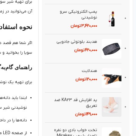
برای تهیه شیر سویا
آن می‌توانید در زم
پمپ الكترونيكی سرو
نوشيدنی
۳,۴۲۰,۰۰۰
تومان
نحوه استفاد
هدبند بلوتوثی جادويی
اگر شما هم قصد د
۴۲۰,۰۰۰
تومان
سویا را بخوانید و 
راهنمای گام‌به‌
هندلايت
۱۲۰,۰۰۰
تومان
برای تهیه یک نوش
ابتدا باید دانه
پد افزايش قد KA23 ضد
تعريق⁣
نوشیدنی شیر سوی
۱۴۹,۰۰۰
تومان
دانه‌ها را در د
تخت خواب بادی دو نفره
از صفحه LED موجود بر روی دستگاه استفاده کرده و یکی از 6 حالت منو را انتخاب کنید.
تاجدار با پمپ Mirakey