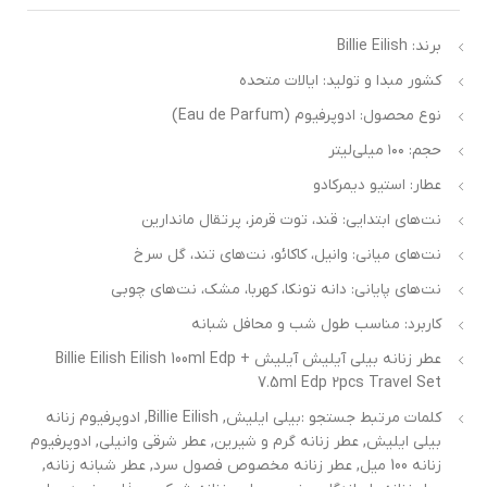
برند: Billie Eilish
کشور مبدا و تولید: ایالات متحده
نوع محصول: ادوپرفیوم (Eau de Parfum)
حجم: ۱۰۰ میلی‌لیتر
عطار: استیو دیمرکادو
نت‌های ابتدایی: قند، توت قرمز، پرتقال ماندارین
نت‌های میانی: وانیل، کاکائو، نت‌های تند، گل سرخ
نت‌های پایانی: دانه تونکا، کهربا، مشک، نت‌های چوبی
کاربرد: مناسب طول شب و محافل شبانه
عطر زنانه بیلی آیلیش آیلیش Billie Eilish Eilish 100ml Edp +
7.5ml Edp 2pcs Travel Set
کلمات مرتبط جستجو :بیلی ایلیش, Billie Eilish, ادوپرفیوم زنانه
بیلی ایلیش, عطر زنانه گرم و شیرین, عطر شرقی وانیلی, ادوپرفیوم
زنانه 100 میل, عطر زنانه مخصوص فصول سرد, عطر شبانه زنانه,