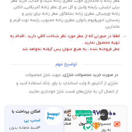
عطر زنانه با ماندگاری خوب, عطری زنانه شیک و جذاب, خرید عطر
بیلی ایلیش, رایحه وانیل و گل سرخ, عطر زنانه آمریکایی, ادکلن
زنانه اورجینال, عطری زنانه نشاط‌آور, عطر زنانه برای پاییز و
زمستان, ادوپرفیوم بانوان, عطری زنانه محبوب, رایحه توت قرمز و
ماندارین
لطفا در صورتی که از عطر مورد نظر شناخت کافی دارید ، اقدام به
تهیه محصول نمایید .
عطر فروخته شده ، به هیچ عنوان پس گرفته نخواهد شد
توضیح مهم
در صورت خرید محصولات شارژی،
جهت شارژ محصولات
شارژی از آداپتور ۵ ولت استاندارد یا پاور بانک استفاده کنید و
از اتصال آن به شارژرهای فست شارژ خودداری نمایید.
افزودن
۱۱,۹۷۰,۰۰۰
امکان پرداخت با
قیمت و
مقایسه
پشتیبانی
با خرید
ناموجود
تومان
به
موجودی
این
علاقه
بله
اسنپ پی
مندی
محصولات
محصول
۴قسط ماهانه بدون
۲۳۹
به روز