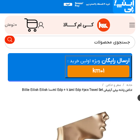
۰
تومان
ارسال رایگان
ویژه اولین خرید :
km01
انه
عطر و ادکلن
ن زنانه بیلی آیلیش Billie Eilish Eilish 100ml Edp + 7.5ml Edp 2pcs Travel Set