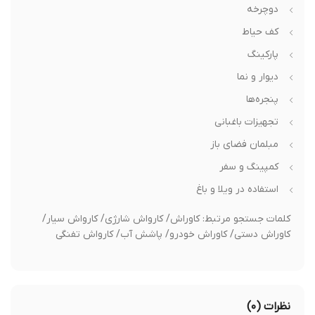
دوچرخه
کف حیاط
پارکینگ
دیوار و نما
پنجره‌ها
تجهیزات باغبانی
مبلمان فضای باز
کمپینگ و سفر
استفاده در ویلا و باغ
کلمات جستجو مرتبط: کاوراش/ کارواش شارژی/ کارواش سیار/
کاوراش دستی/ کاوراش خودرو/ پاشش آب/ کارواش تفنگی
نظرات (۰)