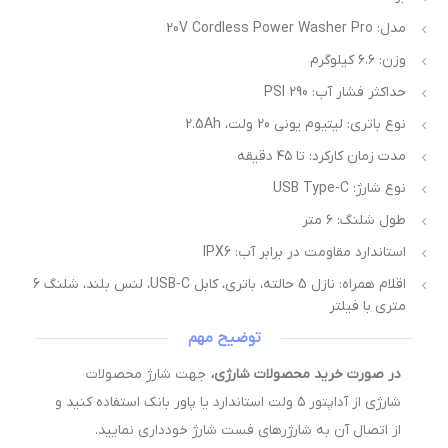
مدل: 20V Cordless Power Washer Pro
وزن: ۶.۶ کیلوگرم
حداکثر فشار آب: 290 PSI
نوع باتری: لیتیوم یونی 20 ولت، 2.5Ah
مدت زمان کارکرد: تا ۴۵ دقیقه
نوع شارژ: USB Type-C
طول شلنگ: ۶ متر
استاندارد مقاومت در برابر آب: IPX6
اقلام همراه: نازل 5 حالته، باتری، کابل USB-C، لنس بلند، شلنگ 6
متری با فیلتر
توضیح مهم
در صورت خرید محصولات شارژی،
جهت شارژ محصولات
شارژی از آداپتور ۵ ولت استاندارد یا پاور بانک استفاده کنید و
از اتصال آن به شارژرهای فست شارژ خودداری نمایید.