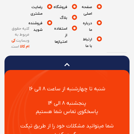
صفحه
فروشگاه
رضایت
اصلی
مشتری
بلاگ
درباره
فروشنده
استفاده
کلیه حقوق
ما
شوید
مربوط به
از
ارتباط
وبسایت
کی
امتیازها
با ما
ام کالا
است
.
شنبه تا چهارشنبه از ساعت ۸ الی ۱۶
پنجشنبه ۸ الی ۱۴
پاسخگوی تماس شما هستیم
شما میتوانید مشکلات خود را از طریق تیکت