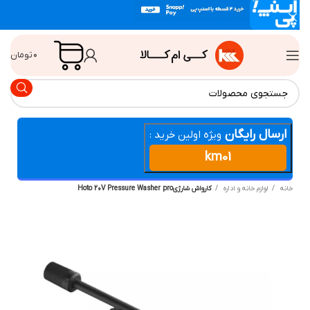
۰
تومان
ارسال رایگان
ویژه اولین خرید :
km01
انه
لوازم خانه و اداره
کارواش شارژیHoto 20V Pressure Washer pro