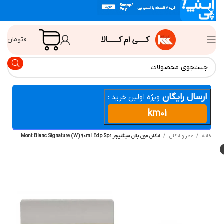
0
تومان
ارسال رایگان
ویژه اولین خرید :
km01
انه
عطر و ادکلن
ادکلن مون بلان سیگنیچر Mont Blanc Signature (W) 90ml Edp Spr