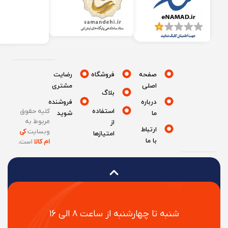
صفحه
فروشگاه
رضایت
اصلی
مشتری
بلاگ
درباره
فروشنده
استفاده
کلیه حقوق
ما
شوید
مربوط به
از
ارتباط
وبسایت
کی
امتیازها
با ما
ام کالا
است
.
شنبه تا چهارشنبه از ساعت ۸ الی ۱۶