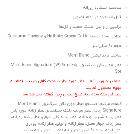
مناسب استفاده روزانه
قابل استفاده در تمام فصول
ترکیبی از وانیل، مشک سفید و گل‌ها
طراحی شده توسط Nathalie Gracia Cetto و Guillaume Flavigny
حجم ۹۰ میلی‌لیتر
ساخت برند لوکس Mont Blanc
عطر مون بلان سیگنیچر Mont Blanc Signature (W) 90ml Edp
Spr
لطفا در صورتی که از عطر مورد نظر شناخت کافی دارید ، اقدام به
تهیه محصول نمایید .
عطر فروخته شده ، به هیچ عنوان پس گرفته نخواهد شد
کلمات مرتبط جستجو :عطر مون بلان سیگنیچر، Mont Blanc
Signature زنانه، عطر مونت بلنک سیگنیچر، عطر زنانه مون بلان،
عطر زنانه شیرین و ملایم، عطر زنانه گلی شرقی، عطر زنانه روزانه،
عطر زنانه چهار فصل، عطر زنانه وانیلی، عطر زنانه پودری،
ادوپرفیوم زنانه 90 میل، عطر زنانه لوکس، عطر زنانه شیک