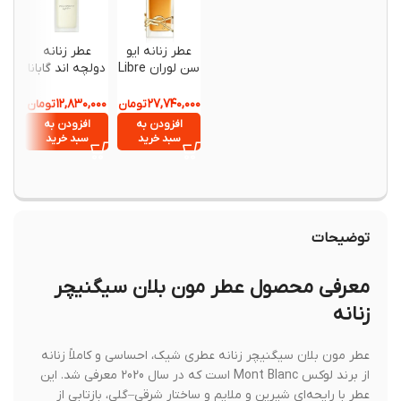
عطر زنانه ایو
عطر زنانه
عطر زنا
سن لوران Libre
دولچه اند گابانا
um Le
Light Blue Eau
Intense Eau
de Toilette
de Parfum
,۹۴۰,۰۰۰
۱۲,۸۳۰,۰۰۰
۲۷,۷۴۰,۰۰۰
تومان
تومان
حجم 90
حجم 100
90 میلی‌لیتر
افزودن به
افزودن به
افزود
میلی‌لیتر
میلی‌لیتر
سبد خرید
سبد خرید
سبد خ
توضیحات
معرفی محصول عطر مون بلان سیگنیچر
زنانه
عطر مون بلان سیگنیچر زنانه عطری شیک، احساسی و کاملاً زنانه
از برند لوکس Mont Blanc است که در سال 2020 معرفی شد. این
عطر با رایحه‌ای شیرین و ملایم و ساختار شرقی–گلی، بازتابی از