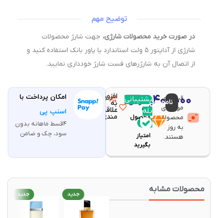
توضیح مهم
در صورت خرید محصولات شارژی،
جهت شارژ محصولات
شارژی از آداپتور ۵ ولت استاندارد یا پاور بانک استفاده کنید و
از اتصال آن به شارژرهای فست شارژ خودداری نمایید.
افزودن
۱۱,۴۰۰,۰۰۰
امکان پرداخت با
قیمت و
مقایسه
پشتیبانی
با خرید
ناموجود
تومان
به
موجودی
این
علاقه
بله
اسنپ پی
مندی
محصولات
محصول
۴قسط ماهانه بدون
۲۲۸
به روز
سود، چک و ضامن
امتیاز
هستند.
بگیرید
حصولات مشابه
جدید
جدید
جدید