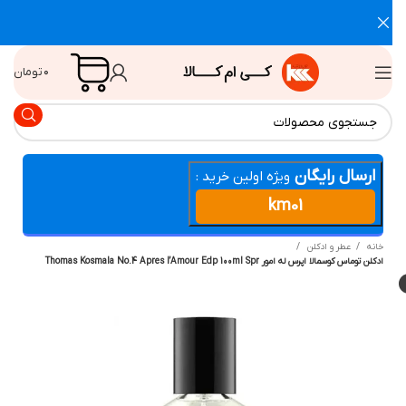
۰
تومان
ارسال رایگان
ویژه اولین خرید :
km01
انه
عطر و ادکلن
لن توماس کوسمالا اپرس له امور Thomas Kosmala No.4 Apres I’Amour Edp 100ml Spr