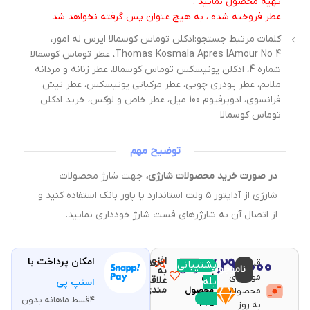
تهیه محصول نمایید .
عطر فروخته شده ، به هیچ عنوان پس گرفته نخواهد شد
کلمات مرتبط جستجو:ادکلن توماس کوسمالا اپرس له امور،
Thomas Kosmala Apres lAmour No 4، عطر توماس کوسمالا
شماره 4، ادکلن یونیسکس توماس کوسمالا، عطر زنانه و مردانه
ملایم، عطر پودری چوبی، عطر مرکباتی یونیسکس، عطر نیش
فرانسوی، ادوپرفیوم 100 میل، عطر خاص و لوکس، خرید ادکلن
توماس کوسمالا
توضیح مهم
در صورت خرید محصولات شارژی،
جهت شارژ محصولات
شارژی از آداپتور ۵ ولت استاندارد یا پاور بانک استفاده کنید و
از اتصال آن به شارژرهای فست شارژ خودداری نمایید.
افزودن
۱۷,۲۹۰,۰۰۰
امکان پرداخت با
قیمت و
مقایسه
پشتیبانی
با خرید
ناموجود
تومان
به
موجودی
این
علاقه
بله
اسنپ پی
مندی
محصولات
محصول
۴قسط ماهانه بدون
۳۴۵
به روز