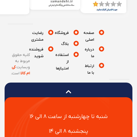
صفحه
فروشگاه
رضایت
اصلی
مشتری
بلاگ
درباره
فروشنده
استفاده
کلیه حقوق
ما
شوید
مربوط به
از
ارتباط
وبسایت
کی
امتیازها
با ما
ام کالا
است
.
شنبه تا چهارشنبه از ساعت ۸ الی ۱۶
پنجشنبه ۸ الی ۱۴