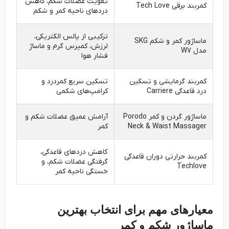
تقویت عضلات شکم، کاهش
کمربند برقی Tech Love
دردهای ناحیه کمر و شکم
ترکیبی از پالس الکتریکی،
ماساژور کمر و شکم SKG
لرزش، کمپرس گرم و ماساژ
مدل W7
فشار هوا
کمربند گرمایشی و تسکین
تسکین سریع کمردرد و
درد قاعدگی Carriere
کرامپ‌های شکمی
ماساژور گردن و کمر Porodo
آرامش عمیق عضلات شکم و
Neck & Waist Massager
کمر
کاهش دردهای قاعدگی،
کمربند حرارتی دوران قاعدگی
گرفتگی عضلات شکم، و
Techlove
خستگی ناحیه کمر
معیارهای مهم برای انتخاب بهترین
ماساژور شکم و کمر