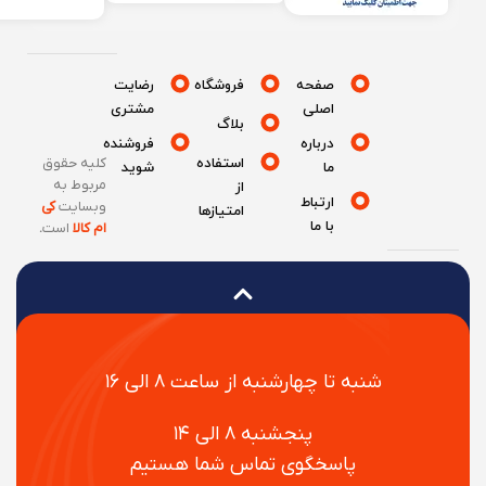
صفحه
فروشگاه
رضایت
اصلی
مشتری
بلاگ
درباره
فروشنده
استفاده
کلیه حقوق
ما
شوید
مربوط به
از
ارتباط
وبسایت
کی
امتیازها
با ما
ام کالا
است
.
شنبه تا چهارشنبه از ساعت ۸ الی ۱۶
پنجشنبه ۸ الی ۱۴
پاسخگوی تماس شما هستیم