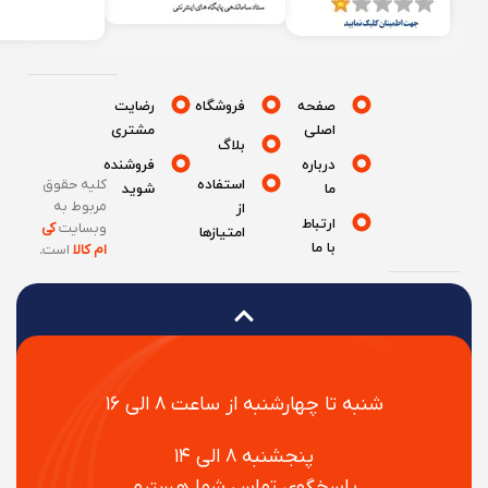
صفحه
فروشگاه
رضایت
اصلی
مشتری
بلاگ
درباره
فروشنده
استفاده
کلیه حقوق
ما
شوید
مربوط به
از
ارتباط
وبسایت
کی
امتیازها
با ما
ام کالا
است
.
شنبه تا چهارشنبه از ساعت ۸ الی ۱۶
پنجشنبه ۸ الی ۱۴
پاسخگوی تماس شما هستیم