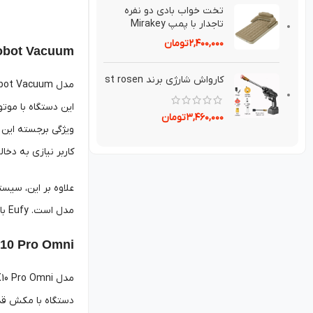
پد افزايش قد KA23 ضد
Eufy E25 Omni Robot Vacuum
تعريق⁣
۱۴۹,۰۰۰
تومان
این دستگاه با موتو
تخت خواب بادی دو نفره
تاجدار با پمپ Mirakey
۲,۴۰۰,۰۰۰
تومان
کاربر نیازی به دخا
کارواش شارژی برند st rosen
علاوه بر این، سیس
مدل است. Eufy با معرفی E25 Omni نشان داد که جدیدترین مدل‌های جارو رباتیک می‌توانند ترکیبی از قدرت، راحتی و فناوری پیشرفته را در اختیار کاربران قرار دهند.
۳,۴۶۰,۰۰۰
تومان
y Robot Vacuum X10 Pro Omni