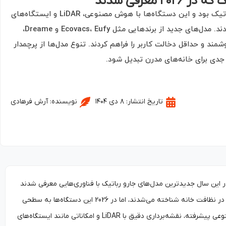
 معرفی شدند
سال 2026 نقطه عطفی در صنعت جاروهای رباتیک بود و این دستگاه‌ها با هوش مصنوعی، LiDAR و ایستگاه‌های
چندکاره به دستیاران هوشمند خانگی تبدیل شدند. مدل‌های جدید از برندهایی مثل Ecovacs، Eufy و Dreame،
ند و حداقل دخالت کاربر را فراهم کردند. تنوع مدل‌ها از پرچمدار
 جدی برای خانه‌های مدرن تبدیل شود.
تاریخ انتشار:
۸ دی ۱۴۰۴
نویسنده:
آرش فرهادی
را در این سال جدیدترین مدل‌های جارو رباتیک با فناوری‌هایی معرفی شدند
که مرزهای نوآوری را جابه‌جا کردند. تا پیش از این، جاروهای رباتیک بیشتر به‌عنوان ابزارهای کمکی در نظافت خانه شناخته می‌شدند، اما در 2026 این دستگاه‌ها به سطحی
رسیدند که می‌توانند مدیریت کامل نظافت را به‌صورت خودکار بر عهده بگیرند. ترکیب هوش مصنوعی پیشرفته، نقشه‌برداری دقیق با LiDAR و امکاناتی مانند ایستگاه‌های