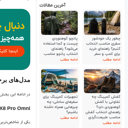
Ecovacs Deebot N30 Plus Robot Vacuum & Mop – مدل اقتصادی با عملکرد قابل‌قبول
آخرین نوآوری‌های خاص ۲۰۲۶
دنبال 
نتیجه‌گیری
همه‌چیز 
آخرین مقالات
اینجا کلی
چطور یک خودشور
پانچو کوهنوردی
مدل‌های برجست
سفری مناسب انتخاب
چیست و کجا استفاده
کنیم؟ راهنمای خرید
می‌شود؟ راهنمای
برای کمپ و سفر
انتخاب پانچو مناسب
در ادامه این بخش با جدی
ادامه مطلب
ادامه مطلب
X8 Pro Omni