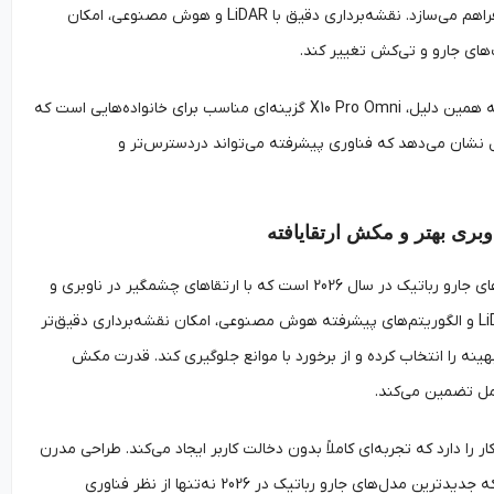
شست‌وشوی تی و خشک‌کردن را به طور خودکار انجام می‌دهد و تجربه‌ای بدون دردسر برای کاربر فراهم می‌سازد. نقشه‌برداری دقیق با LiDAR و هوش مصنوعی، امکان
های جارو و تی‌کش تغییر کند.
مزیت اصلی این مدل، قیمت رقابتی آن در مقایسه با امکانات پیشرفته‌ای است که ارائه می‌دهد. به همین دلیل، X10 Pro Omni گزینه‌ای مناسب برای خانواده‌هایی است که
 نشان می‌دهد که فناوری پیشرفته می‌تواند دردسترس‌تر و
مدل Dreame L10s Ultra Gen 2 Vacuum Cleaner Robot یکی از برجسته‌ترین جدیدترین مدل‌های جارو رباتیک در سال 2026 است که با ارتقاهای چشمگیر در ناوبری و
قدرت مکش معرفی شد. این نسخه جدید از فناوری ناوبری هوشمند بهره می‌برد که با ترکیب LiDAR و الگوریتم‌های پیشرفته هوش مصنوعی، امکان نقشه‌برداری دقیق‌تر
ینه را انتخاب کرده و از برخورد با موانع جلوگیری کند. قدرت مکش
امل تضمین می‌کند.
 دارد که تجربه‌ای کاملاً بدون دخالت کاربر ایجاد می‌کند. طراحی مدرن
و عملکرد بی‌صدا از دیگر ویژگی‌های این مدل است. Dreame باعرضه L10s Ultra Gen 2 نشان داد که جدیدترین مدل‌های جارو رباتیک در 2026 نه‌تنها از نظر فناوری