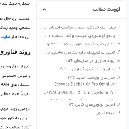
چندکاره باعث شد ج
فهرست مطالب
اهمیت این سال در 
چطور یک خودشور سفری مناسب انتخاب کنیم؟ راهنمای خرید برای کمپ و سفر
پانچو کوهنوردی چیست و کجا استفاده می‌شود؟ راهنمای انتخاب پانچو مناسب
ابن مقاله از
سایت ک
کفش کمپینگ چه تفاوتی با کفش کوهنوردی دارد؟ راهنمای انتخاب کفش مناسب طبیعت‌گردی
روند فناوری د
تجهیزات کمپینگ برای سفرهای ساحلی؛ چه چیزهایی همراه داشته باشیم؟
روند فناوری در مدل‌های ۲۰۲۶
دنبال چی می‌گردی؟ جارو رباتیک؟
و هوش مصنوعی است.
مدل‌های برجسته جدید ۲۰۲۶
Ecovacs Deebot X8 Pro Omni
تقریباً هیچ دخالتی
ECOVACS DEEBOT X11 OmniCyclone – نسل جدید با فناوری OmniCyclone و نقشه‌برداری دقیق
Eufy E25 Omni Robot Vacuum – مکش قوی + ایستگاه تمیزکاری خودکار
سومین روند مهم، ت
Eufy Robot Vacuum X10 Pro Omni – گزینه بالانس شده بین قیمت و عملکرد بالا
Dreame L10s Ultra Gen 2 Vacuum Cleaner Robot – نسخه به‌روز با ناوبری بهتر و مکش ارتقایافته
آینده نظافت خانگی
مسواک برقی Bitvae R2