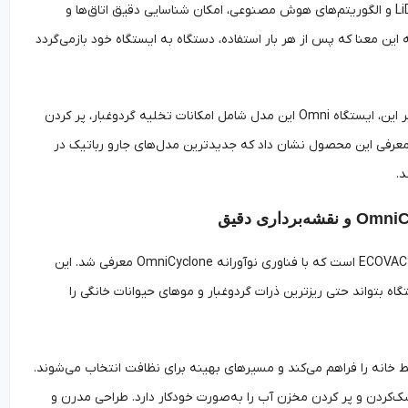
گردوغبار و موهای حیوانات خانگی را جمع‌آوری کند. فناوری نقشه‌برداری پیشرفته آن با ترکیب LiDAR و الگوریتم‌های هوش مصنوعی، امکان شناسایی دقیق اتاق‌ها و
این معنا که پس از هر بار استفاده، دستگاه به ایستگاه خود بازمی‌گردد
این قابلیت باعث می‌شود نظافت همیشه بهداشتی و بدون نیاز به دخالت کاربر انجام گیرد. علاوه بر این، ایستگاه Omni این مدل شامل امکانات تخلیه گردوغبار، پر کردن
 و خشک‌کردن تی است که تجربه‌ای کاملاً خودکار را برای کاربر فراهم می‌کند. Ecovacs با معرفی این محصول نشان داد که جدیدترین مدل‌های جارو رباتیک در
یکی از شاخص‌ترین جدیدترین مدل‌های جارو رباتیک در سال 2026، ECOVACS DEEBOT X11 OmniCyclone است که با فناوری نوآورانه OmniCyclone معرفی شد. این
 بتواند حتی ریزترین ذرات گردوغبار و موهای حیوانات خانگی را
ن شناسایی کامل محیط خانه را فراهم می‌کند و مسیرهای بهینه برای نظافت انتخاب می‌شوند.
ر، شست‌وشوی تی، خشک‌کردن و پر کردن مخزن آب را به‌صورت خودکار دارد. طراحی مدرن و