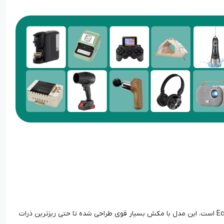
یکی از شاخص‌ترین جدیدترین مدل‌های جارو رباتیک در سال 2026، Ecovacs Deebot X8 Pro Omni است. این مدل با مکش بسیار قوی طراحی شده تا حتی ریزترین ذرات