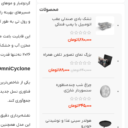
کفش کمپینگ چه
تجهیزات کمپینگ برای
مسیرهای بهینه را ف
تفاوتی با کفش
سفرهای ساحلی؛ چه
کوهنوردی دارد؟
چیزهایی همراه داشته
و رول تی به طور 
راهنمای انتخاب کفش
باشیم؟
مناسب طبیعت‌گردی
ادامه مطلب
ادامه مطلب
محصولات
2026 نه‌تنها قدرت و دقت بیشتری دارند، بلکه راحتی و آسایش کاربران را نیز در اولویت قرار داده‌اند.
تشك بادي صندلي عقب
اتومبيل با پمپ فندکی
VACS DEEBOT X11 OmniCyclone
۱,۲۸۰,۰۰۰
تومان
فناوری نسل جدید، 
بزرگ نماي تصوير تلفن همراه
جمع‌آوری کند.
۱۸۹,۰۰۰
تومان
۲۴۰,۰۰۰
تومان
چراغ شب چندمنظوره