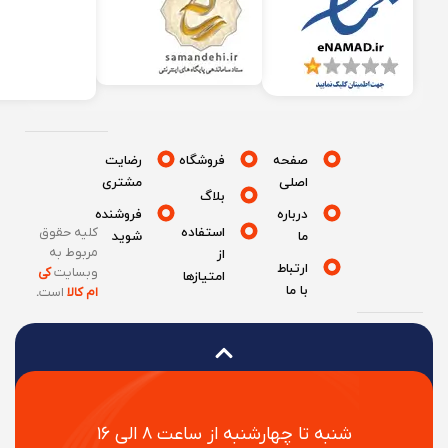
صفحه
فروشگاه
رضایت
اصلی
مشتری
بلاگ
درباره
فروشنده
استفاده
کلیه حقوق
ما
شوید
مربوط به
از
ارتباط
وبسایت
کی
امتیازها
با ما
ام کالا
است
.
شنبه تا چهارشنبه از ساعت ۸ الی ۱۶