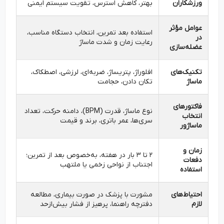
ورزشکاران
بهتر، کاهش استرس، تقویت سیستم ایمنی
عوامل مؤثر
استفاده بعد تمرین، انتخاب دستگاه مناسب،
در
رعایت زمان و شدت ماساژ
عضله‌سازی
تکنیک‌های
افلوراژ، پتریساژ، ضربه‌ای، لرزشی، اصطکاک،
ماساژ
تکان دادن، حجامت
فاکتورهای
نوع ماساژ، قدرت (BPM)، دامنه حرکت، تعداد
انتخاب
سری‌ها، عمر باتری، برند و قیمت
ماساژور
زمان و
۲ تا ۳ بار در هفته، به‌خصوص بعد از تمرین؛
دفعات
اجتناب از نواحی زخمی یا ملتهب
استفاده
احتیاط‌های
مشورت با پزشک در صورت بیماری، مطالعه
لازم
دفترچه راهنما، پرهیز از فشار بیش‌ازحد