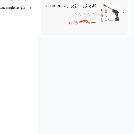
کارواش شارژی برند st rosen
و… نیز متفاوت هست
۳,۴۶۰,۰۰۰
تومان