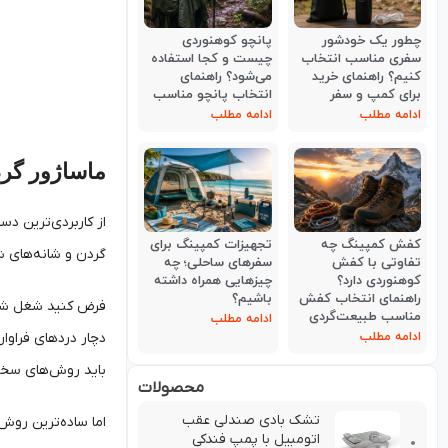
چطور یک خودشور
پانچو کوهنوردی
سفری مناسب انتخاب
چیست و کجا استفاده
کنیم؟ راهنمای خرید
می‌شود؟ راهنمای
برای کمپ و سفر
انتخاب پانچو مناسب
ادامه مطلب
ادامه مطلب
ماساژور گر
از کاربردی‌ترین دس
کفش کمپینگ چه
تجهیزات کمپینگ برای
گردن و شانه‌های شم
تفاوتی با کفش
سفرهای ساحلی؛ چه
کوهنوردی دارد؟
چیزهایی همراه داشته
راهنمای انتخاب کفش
باشیم؟
فرض کنید شغل شما 
مناسب طبیعت‌گردی
ادامه مطلب
دچار دردهای فراوا
ادامه مطلب
باید روش‌های سختی 
محصولات
تشك بادي صندلي عقب
اما ساده‌ترین روش 
اتومبيل با پمپ فندکی