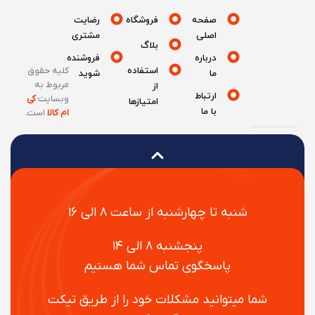
صفحه
فروشگاه
رضایت
اصلی
مشتری
بلاگ
درباره
فروشنده
استفاده
کلیه حقوق
ما
شوید
مربوط به
از
ارتباط
وبسایت
کی
امتیازها
با ما
ام کالا
است
.
شنبه تا چهارشنبه از ساعت ۸ الی ۱۶
پنجشنبه ۸ الی ۱۴
پاسخگوی تماس شما هستیم
شما میتوانید مشکلات خود را از طریق تیکت