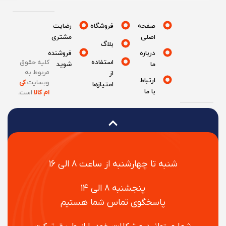
صفحه
فروشگاه
رضایت
اصلی
مشتری
بلاگ
درباره
فروشنده
استفاده
کلیه حقوق
ما
شوید
مربوط به
از
ارتباط
وبسایت
کی
امتیازها
با ما
ام کالا
است
.
شنبه تا چهارشنبه از ساعت ۸ الی ۱۶
پنجشنبه ۸ الی ۱۴
پاسخگوی تماس شما هستیم