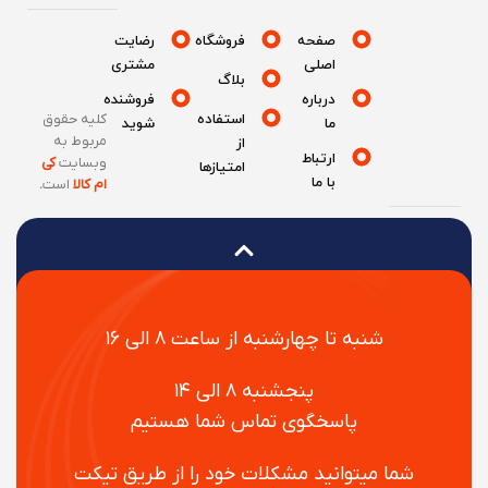
صفحه
فروشگاه
رضایت
اصلی
مشتری
بلاگ
درباره
فروشنده
استفاده
کلیه حقوق
ما
شوید
مربوط به
از
ارتباط
وبسایت
کی
امتیازها
با ما
ام کالا
است
.
شنبه تا چهارشنبه از ساعت ۸ الی ۱۶
پنجشنبه ۸ الی ۱۴
پاسخگوی تماس شما هستیم
شما میتوانید مشکلات خود را از طریق تیکت