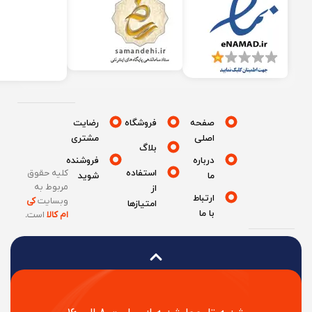
صفحه
فروشگاه
رضایت
اصلی
مشتری
بلاگ
درباره
فروشنده
استفاده
کلیه حقوق
ما
شوید
مربوط به
از
ارتباط
وبسایت
کی
امتیازها
با ما
ام کالا
است
.