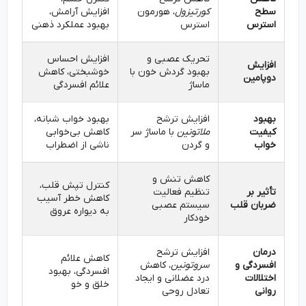
سطح
کورتیزول
، هورمون
افزایش آرامش،
استرس
استرس
بهبود عملکرد ذهنی
تحریک عصبی و
افزایش احساس
افزایش
بهبود گردش خون با
خوشبختی، کاهش
دوپامین
ماساژ
علائم افسردگی
بهبود
افزایش ترشح
بهبود خواب شبانه،
کیفیت
ملاتونین
با ماساژ سر
کاهش بی‌خوابی
خواب
و گردن
ناشی از اضطراب
کاهش تنش و
کنترل تپش قلب،
تأثیر بر
تنظیم فعالیت
کاهش خطر آسیب
ضربان قلب
سیستم عصبی
به دیواره عروق
خودکار
درمان
افزایش ترشح
کاهش علائم
افسردگی و
سروتونین
، کاهش
افسردگی، بهبود
اختلالات
درد عضلانی و ایجاد
خلق و خو
روانی
تعادل روحی