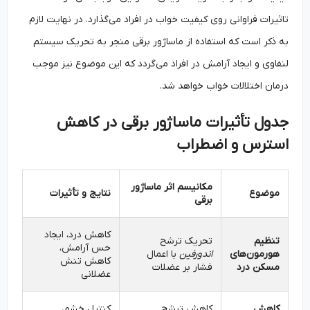
تاثیرات فراوانی روی کیفیت خواب در افراد می‌گذارد. در نهایت لازم
به ذکر است که استفاده از ماساژور برقی منجر به تحریک سیستم
لنفاوی و ایجاد آرامش در افراد می‌گردد که این موضوع نیز موجب
درمان اختلالات خواب خواهد شد.
جدول تأثیرات ماساژور برقی در کاهش
استرس و اضطراب
مکانیسم اثر ماساژور
موضوع
نتایج و تأثیرات
برقی
کاهش درد، ایجاد
تنظیم
تحریک ترشح
حس آرامش،
هورمون‌های
اندورفین
با اعمال
کاهش تنش
مسکن درد
فشار بر عضلات
عضلانی
کاهش
کاهش ترشح
کنترل خشم،