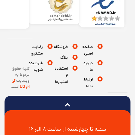
صفحه
فروشگاه
رضایت
اصلی
مشتری
بلاگ
درباره
فروشنده
استفاده
کلیه حقوق
ما
شوید
مربوط به
از
ارتباط
وبسایت
کی
امتیازها
با ما
ام کالا
است
.
شنبه تا چهارشنبه از ساعت ۸ الی ۱۶