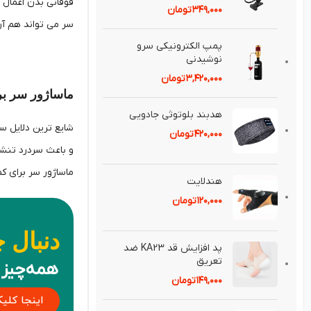
فوقانی بدن اعمال 
۳۴۹,۰۰۰
تومان
سر می تواند هم آر
پمپ الكترونيكی سرو
نوشيدنی
۳,۴۲۰,۰۰۰
تومان
ماساژور سر ب
هدبند بلوتوثی جادويی
شایع ترین دلایل 
۴۲۰,۰۰۰
تومان
و باعث سردرد تنشی
ماساژور سر برای 
هندلايت
۱۲۰,۰۰۰
تومان
دنبال 
پد افزايش قد KA23 ضد
تعريق⁣
همه‌چیز 
۱۴۹,۰۰۰
تومان
اینجا کلی