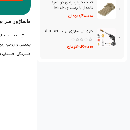
تخت خواب بادی دو نفره
تاجدار با پمپ Mirakey
۲,۴۰۰,۰۰۰
تومان
ماساژور سر ب
کارواش شارژی برند st rosen
ماساژور سر نیز بر
جسمی و روحی رنج م
۳,۴۶۰,۰۰۰
تومان
افسردگی، خستگی 