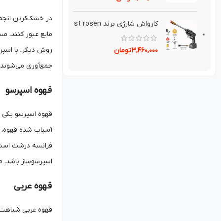
در خشک‌کردن انجما
کارواش شارژی برند st rosen
مایع عبور کنند، م
روش دیگر، با اسپر
۳,۴۶۰,۰۰۰
تومان
جمع‌آوری می‌شوند.
قهوه اسپرسو
قهوه اسپرسو یکی از
آسیاب شده قهوه، ت
فرانسه درشت است و 
اسپرسوساز باشد، م
قهوه عربی
قهوه عربی شباهت ز