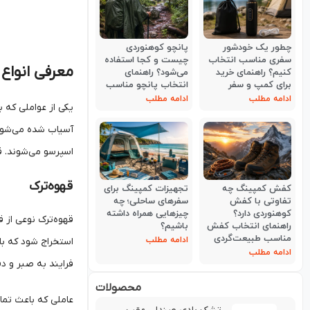
چطور یک خودشور
پانچو کوهنوردی
سفری مناسب انتخاب
چیست و کجا استفاده
معرفی انواع 
کنیم؟ راهنمای خرید
می‌شود؟ راهنمای
برای کمپ و سفر
انتخاب پانچو مناسب
ادامه مطلب
ادامه مطلب
یکی از عواملی که 
آسیاب شده می‌شود ک
اسپرسو می‌شوند. قه
قهوه‌ترک
کفش کمپینگ چه
تجهیزات کمپینگ برای
تفاوتی با کفش
سفرهای ساحلی؛ چه
کوهنوردی دارد؟
چیزهایی همراه داشته
قهوه‌ترک نوعی از ق
راهنمای انتخاب کفش
باشیم؟
مناسب طبیعت‌گردی
ادامه مطلب
ادامه مطلب
فرایند به صبر و دقت
محصولات
عاملی که باعث تمای